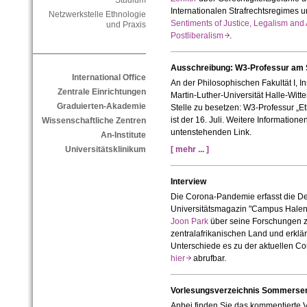
Studium
Internationalen Strafrechtsregimes 
Netzwerkstelle Ethnologie
Sentiments of Justice, Legalism and 
und Praxis
Postliberalism
.
Ausschreibung: W3-Professur am S
International Office
An der Philosophischen Fakultät I, In
Zentrale Einrichtungen
Martin-Luther-Universität Halle-Witte
Graduierten-Akademie
Stelle zu besetzen: W3-Professur „E
ist der 16. Juli. Weitere Informatio
Wissenschaftliche Zentren
untenstehenden Link.
An-Institute
Universitätsklinikum
[ mehr ... ]
Interview
Die Corona-Pandemie erfasst die D
Universitätsmagazin "Campus Halensi
Joon Park
über seine Forschungen 
zentralafrikanischen Land und erkl
Unterschiede es zu der aktuellen Co
hier
abrufbar.
Vorlesungsverzeichnis Sommerse
Anbei finden Sie das kommentierte 