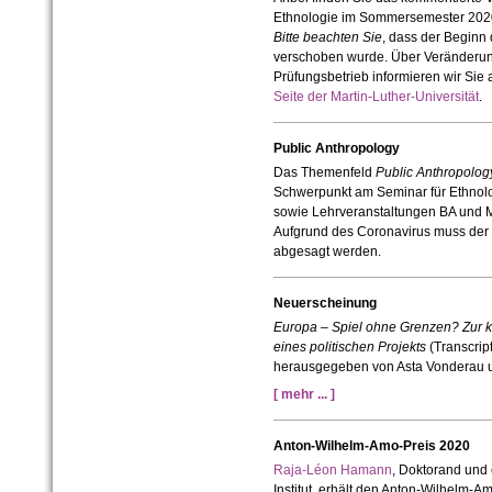
Ethnologie im Sommersemester 202
Bitte beachten Sie
, dass der Beginn 
verschoben wurde. Über Veränderun
Prüfungsbetrieb informieren wir Sie 
Seite der Martin-Luther-Universität
.
Public Anthropology
Das Themenfeld
Public Anthropolog
Schwerpunkt am Seminar für Ethnolo
sowie Lehrveranstaltungen BA und 
Aufgrund des Coronavirus muss der W
abgesagt werden.
Neuerscheinung
Europa – Spiel ohne Grenzen? Zur kü
eines politischen Projekts
(Transcrip
herausgegeben von Asta Vonderau 
[ mehr ... ]
Anton-Wilhelm-Amo-Preis 2020
Raja-Léon Hamann
, Doktorand und
Institut, erhält den Anton-Wilhelm-A