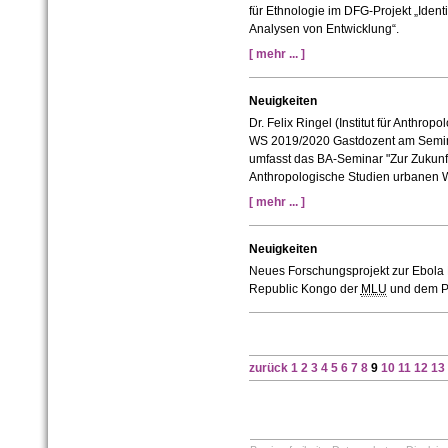
für Ethnologie im DFG-Projekt „Iden
Analysen von Entwicklung“.
[ mehr ... ]
Neuigkeiten
Dr. Felix Ringel (Institut für Anthrop
WS 2019/2020 Gastdozent am Seminar
umfasst das BA-Seminar "Zur Zukunft 
Anthropologische Studien urbanen Wan
[ mehr ... ]
Neuigkeiten
Neues Forschungsprojekt zur Ebola 
Republic Kongo der
MLU
und dem Po
zurück
1
2
3
4
5
6
7
8
9
10
11
12
13