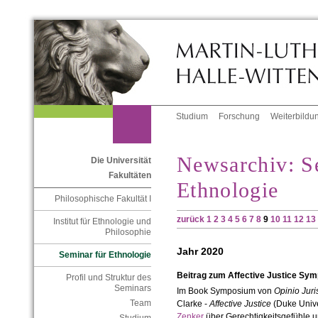
Studium
Forschung
Weiterbildu
Newsarchiv: S
Die Universität
Fakultäten
Ethnologie
Philosophische Fakultät I
zurück
1
2
3
4
5
6
7
8
9
10
11
12
13
Institut für Ethnologie und
Philosophie
Jahr 2020
Seminar für Ethnologie
Beitrag zum Affective Justice Sym
Profil und Struktur des
Seminars
Im Book Symposium von
Opinio Juri
Team
Clarke -
Affective Justice
(Duke Univer
Zenker
über Gerechtigkeitsgefühle 