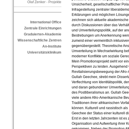
Olaf Zenker - Projekte
Unsicherheit, gesellschaftlicher Pol
Infragestellung zentraler liberaldem
Erklärungen und möglichen Lösungen 
zeichnen sich aktuelle akademische 
International Office
durch Diskussionen über das Verhältni
Zentrale Einrichtungen
und Umverteilungspolitik, auf der and
Graduierten-Akademie
Bestrebungen um Anerkennung werd
Wissenschaftliche Zentren
zumeist einer vermeintlich inklusive
gegenübergestellt. Theoretische An
An-Institute
Umverteilung in Wechselwirkung bet
Universitätsklinikum
moderner Konflikte um soziale Gerech
Mein Promotionsprojekt sieht vor ei
Perspektiven zu leisten. Ausgehend 
Revitalisierungsbewegung der Afro
Gullah Geechee, strebt mein Dissert
Verflechtung von Identitätspolitik, der
und daran gebundener Umverteilun
des Postliberalismus an.
Gullah Gee
viele andere Afro-Amerikanische Bev
Traditionen ihrer afrikanischen Vor
können. Kulturell und rassistisch als
Geechee der Status einer kulturell d
Erst in den letzten Jahrzenten ist es 
Organisation und Aufwertung ihrer Ku
gekommen. Neben der Promotion Afr