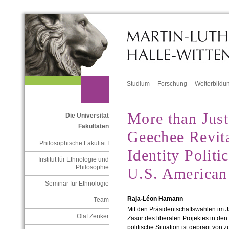
Studium
Forschung
Weiterbildu
More than Just
Die Universität
Fakultäten
Geechee Revita
Philosophische Fakultät I
Identity Politi
Institut für Ethnologie und
Philosophie
U.S. American
Seminar für Ethnologie
Raja-Léon Hamann
Team
Mit den Präsidentschaftswahlen im J
Olaf Zenker
Zäsur des liberalen Projektes in den
politische Situation ist geprägt vo