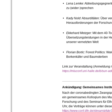
Lena Lemke
: AbtreibungsgegnerI
zu (wider-)sprechen
Kady Nold
: Absurditäten: Über v
Herausforderungen der Forschun
Ekkehard Metzger
: Mit dem 40-T
Übersetzungsleistungen in der Hers
unserer vernetzten Welt
Florian Bortic
: Forest Politics: 
Borkenkäfer und Baumsterben
Link zur Veranstaltung (Anmeldung ni
https://mluconf.uni-halle.de/b/sun-a
Ankündigung: Gemeinsames Instit
Nach der coronabedingten Zwangspa
ein gemeinsames Kolloqium des Max-P
Forschung und des Seminars für Ethno
Uhr, die Vorträge können unter diese
https://www.conf.dfn.de/stream/pfq