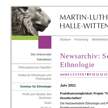
Studium
Forschung
Weiterbildu
Newsarchiv: S
Die Universität
Fakultäten
Ethnologie
Philosophische Fakultät I
zurück
1
2
3
4
5
6
7
8
9
10
11
12
13
Institut für Ethnologie und
Philosophie
Jahr 2021
Seminar für Ethnologie
Praktikumsmöglichkeit: Projekt "F
Profil und Struktur des
Seminars
Gesellschaften"
Team
Die Netzwerkstelle Ethnologie und Pr
Praktikumsmöglichkeit vor: