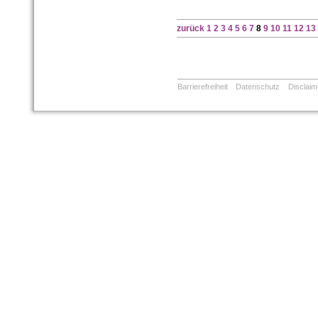
zurück
1
2
3
4
5
6
7
8
9
10
11
12
13
Barrierefreiheit
Datenschutz
Disclaim