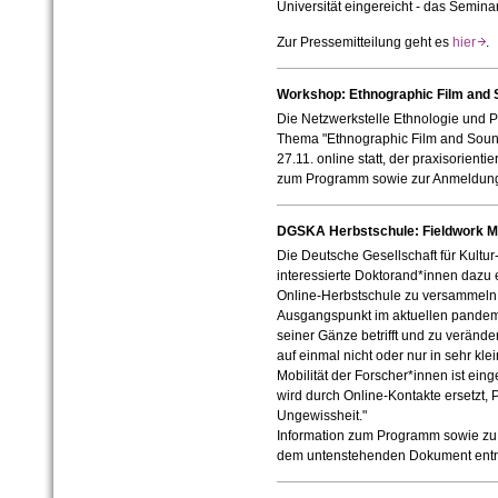
Universität eingereicht - das Seminar 
Zur Pressemitteilung geht es
hier
.
Workshop: Ethnographic Film and
Die Netzwerkstelle Ethnologie und 
Thema "Ethnographic Film and Sound
27.11. online statt, der praxisorientier
zum Programm sowie zur Anmeldung
DGSKA Herbstschule: Fieldwork Me
Die Deutsche Gesellschaft für Kultur
interessierte Doktorand*innen dazu e
Online-Herbstschule zu versammeln:
Ausgangspunkt im aktuellen pandem
seiner Gänze betrifft und zu veränd
auf einmal nicht oder nur in sehr k
Mobilität der Forscher*innen ist ein
wird durch Online-Kontakte ersetzt, 
Ungewissheit."
Information zum Programm sowie z
dem untenstehenden Dokument ent