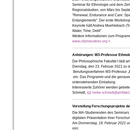
Seminar für Ethnologie und dem Zentr
Regionalstudien, von März bis Sept
"Renewal, Endurance and Care: Spac
Entanglements". Der erste Workshop f
Keynote hält Andrea Muehlebach (Toro
Water, Time, Debt".
Weitere Informationen zum Program
www.cityindustries.org
.
Anhörungen: W3-Professur Ethnol
Die Philosophische Fakultät I lädt
Dienstag, den 23. Februar 2021 zu 
Berufungsverfahren W3-Professur „E
ein. Das Programm und die genauen 
untenstehenden Einladung.
Interessierte Zuhörer werden gebeten
Schmidt,
heike.schmidt@philfak1
Vorstellung Forschungsprojekte d
Die MA-Studierenden des Seminars fü
digitalen Präsentation ihrer Forschu
Am
Donnerstag, 18. Februar 2021
u
von: