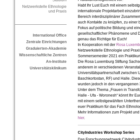
Studium
Habt Ihr Lust Euch mit einem selbst
Netzwerkstelle Ethnologie
internationale Projektarbeit einzubr
und Praxis
Bereich interdisziplinärer Zusamme
auch Kontakte zu knüpfen, zu einer 
Fokus auf politische Bildung und ei
gesellschaftlicher Phänomene und Dy
International Office
genau das Richtige für Euch!
Zentrale Einrichtungen
In Kooperation mit der
Rosa Luxembu
Graduierten-Akademie
Netzwerkstelle Ethnologie und Praxis
Wissenschaftliche Zentren
Sommersemester 2021 ein Praktikum
An-Institute
Die Rosa Luxemburg Stiftung Sachse
anderem in verschiedenen Veranstal
Universitätsklinikum
Universitätspartnerschaft zwischen 
Baschkortostan, RF) und Halle. Dies
wurden jedoch in den vergangenen 3
Unter dem Thema „Frauen in Transfo
Halle - Ufa - Woronesh“ könnt Ihr Euc
mit einem selbstgewählten Unterth
euer Praktikum für das Fach Ethnolo
Mehr Informationen zum Projekt und 
hier
.
CityIndustries Workshop Series
Das Forschungsnetzwerk CityIndustri