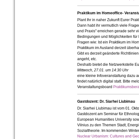
Praktikum im Homeoffice- Veranst
Plant Ihr in naher Zukunft Eurer Pra
Dann habt ihr vermutlich viele Frage
und Praxis" erreichen gerade sehr vi
Bedingungen und Möglichkeiten für 
Fragen wie: Ist ein Praktikum im Hom
Praktikum im Ausland derzeit überh
Gibt es derzeit geänderte Richtlinie
angeht, etc.
Deshalb bietet die Netzwerkstelle
Mittwoch, 27.01. um 14:30 Uhr
eine kleine Infoveranstaltung dazu a
findet natürlich digital statt. Bitte 
Veranstaltungsboard
Praktikumsbera
Gastdozent: Dr. Siarhei Liubimau
Dr. Siarhei Liubimau ist vom 01. Ok
Gastdozent am Seminar für Ethnologie 
European Humanities University sowi
Vilnius zu den Themen Stadt, Energi
Sozialtheorie. Im kommenden Winte
Nuclear Urbanism: Cultures and Geo