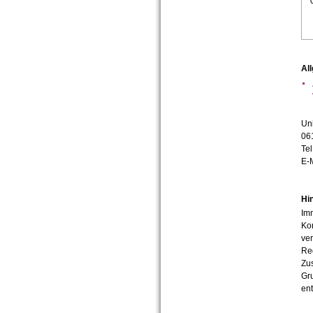
Al
Un
06
Tel
E-
Hi
Imm
Kon
ver
Reg
Zu
Gru
ent