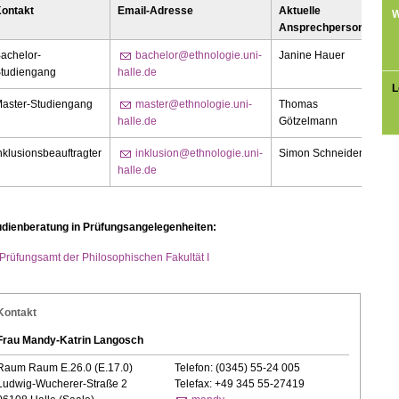
ontakt
Email-Adresse
Aktuelle
W
Ansprechperson
achelor-
bachelor@ethnologie.uni-
Janine Hauer
tudiengang
halle.de
L
aster-Studiengang
master@ethnologie.uni-
Thomas
halle.de
Götzelmann
nklusionsbeauftragter
inklusion@ethnologie.uni-
Simon Schneider
halle.de
udienberatung in Prüfungsangelegenheiten:
Prüfungsamt der Philosophischen Fakultät I
Kontakt
Frau Mandy-Katrin Langosch
Raum Raum E.26.0 (E.17.0)
Telefon: (0345) 55-24 005
Ludwig-Wucherer-Straße 2
Telefax: +49 345 55-27419