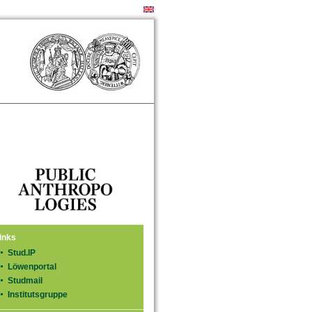
inks
Stud.IP
Löwenportal
Studmail
Institutsgruppe