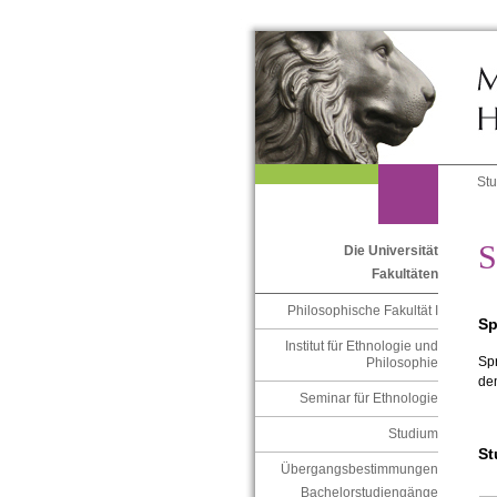
St
S
Die Universität
Fakultäten
Philosophische Fakultät I
Sp
Institut für Ethnologie und
Spr
Philosophie
dem
Seminar für Ethnologie
Studium
St
Übergangsbestimmungen
Bachelorstudiengänge