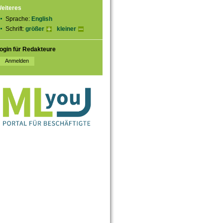
eiteres
Sprache:
English
Schrift:
größer
kleiner
ogin für Redakteure