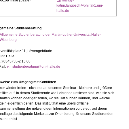
06108 Halle (Saale)
mandy-
katrin.langosch@philfak1.uni-
halle.de
lgemeine Studienberatung
Allgemeine Studienberatung der Martin-Luther-Universität Halle-
Wittenberg
iversitätsplatz 11, Löwengebäude
122 Halle
.: (0345) 55-2 13 08
Mail:
studienberatung@uni-halle.de
nweise zum Umgang mit Konflikten
er wieder treten - nicht nur an unserem Seminar - kleinere und größere
flikte auf, in denen Studierende wie Lehrende unsicher sind, wie sie sich
halten können oder gar sollen, wo sie Rat suchen können, und welche
eln eigentlich gelten. Das Institut hat eine übersichtliche
sammenstellung der notwendigen Informationen vorgelegt, auf deren
ndlage das folgende Merkblatt zur Orientierung für unsere Studierenden
standen ist.