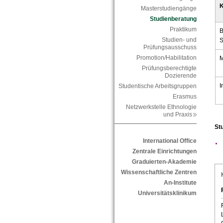
K
Masterstudiengänge
Studienberatung
Praktikum
B
Studien- und
S
Prüfungsausschuss
Promotion/Habilitation
M
Prüfungsberechtigte
Dozierende
I
Studentische Arbeitsgruppen
Erasmus
Netzwerkstelle Ethnologie
und Praxis
St
International Office
Zentrale Einrichtungen
Graduierten-Akademie
Wissenschaftliche Zentren
An-Institute
Universitätsklinikum