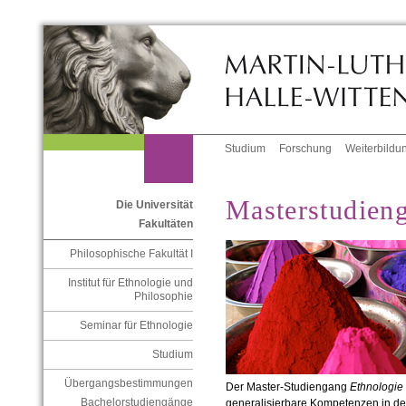
Studium
Forschung
Weiterbildu
Masterstudien
Die Universität
Fakultäten
Philosophische Fakultät I
Institut für Ethnologie und
Philosophie
Seminar für Ethnologie
Studium
Übergangsbestimmungen
Der Master-Studiengang
Ethnologie
Bachelorstudiengänge
generalisierbare Kompetenzen in d