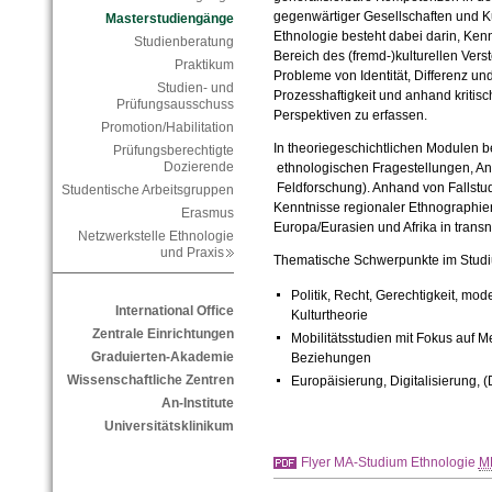
gegenwärtiger Gesellschaften und K
Masterstudiengänge
Ethnologie besteht dabei darin, Ke
Studienberatung
Bereich des (fremd-)kulturellen Verst
Praktikum
Probleme von Identität, Differenz und
Studien- und
Prozesshaftigkeit und anhand kritisc
Prüfungsausschuss
Perspektiven zu erfassen.
Promotion/Habilitation
In theoriegeschichtlichen Modulen b
Prüfungsberechtigte
Dozierende
ethnologischen Fragestellungen, An
Feldforschung). Anhand von Fallstudi
Studentische Arbeitsgruppen
Kenntnisse regionaler Ethnographie
Erasmus
Europa/Eurasien und Afrika in trans
Netzwerkstelle Ethnologie
und Praxis
Thematische Schwerpunkte im Studi
Politik, Recht, Gerechtigkeit, mod
International Office
Kulturtheorie
Zentrale Einrichtungen
Mobilitätsstudien mit Fokus auf
Graduierten-Akademie
Beziehungen
Wissenschaftliche Zentren
Europäisierung, Digitalisierung, 
An-Institute
Universitätsklinikum
Flyer MA-Studium Ethnologie
M