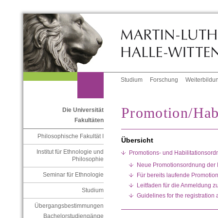
Studium
Forschung
Weiterbildu
Promotion/Habi
Die Universität
Fakultäten
Philosophische Fakultät I
Übersicht
Institut für Ethnologie und
Promotions- und Habilitationsor
Philosophie
Neue Promotionsordnung der P
Seminar für Ethnologie
Für bereits laufende Promotio
Leitfaden für die Anmeldung z
Studium
Guidelines for the registration 
Übergangsbestimmungen
Bachelorstudiengänge