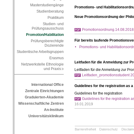
Masterstudiengänge
Promotions- und Habilitationsordn
Studienberatung
Neue Promotionsordnung der Philo
Praktikum
Studien- und
Prüfungsausschuss
Promotionsordnung.14.08.2018
Promotion/Habilitation
Für bereits laufende Promotionsve
Prüfungsberechtigte
Dozierende
Promotions- und Habilitationsord
Studentische Arbeitsgruppen
Erasmus
Leitfaden für die Anmeldung zur P
Netzwerkstelle Ethnologie
und Praxis
Leitfaden für die Anmeldung zur Pro
Leitfaden_promotionsstudent 2
International Office
Guidelines for the registration as a
Zentrale Einrichtungen
Guidelines for the registration
Graduierten-Akademie
Guidelines for the registration 
Wissenschaftliche Zentren
16.01.2019
An-Institute
Universitätsklinikum
Barrierefreiheit
Datenschutz
Disclaim