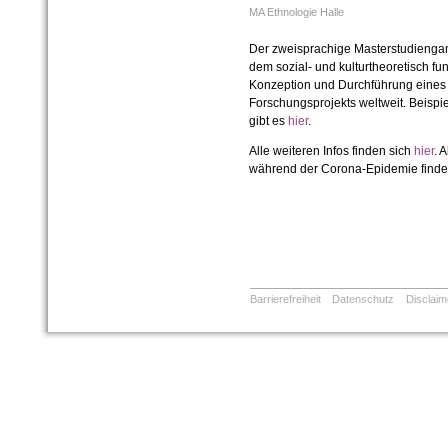
MA Ethnologie Halle
Der zweisprachige Masterstudieng
dem sozial- und kulturtheoretisch fu
Konzeption und Durchführung eines 
Forschungsprojekts weltweit.
Beispi
gibt es
hier
.
Alle weiteren Infos finden sich
hier
.
A
während der Corona-Epidemie finde
Barrierefreiheit
Datenschutz
Disclaim