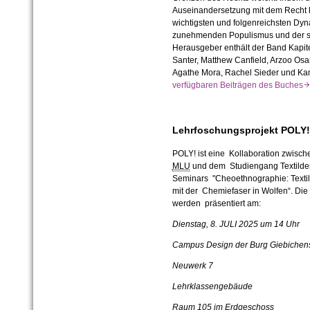
Auseinandersetzung mit dem Recht kri
wichtigsten und folgenreichsten Dyna
zunehmenden Populismus und der soz
Herausgeber enthält der Band Kapitel
Santer, Matthew Canfield, Arzoo Osa
Agathe Mora, Rachel Sieder und Ka
verfügbaren Beiträgen des Buches
Lehrfoschungsprojekt POLY!
POLY! ist eine Kollaboration zwisch
MLU
und dem Studiengang Textild
Seminars "Cheoethnographie: Textil
mit der Chemiefaser in Wolfen“. Die t
werden präsentiert am:
Dienstag, 8. JULI 2025 um 14 Uhr
Campus Design der Burg Giebichens
Neuwerk 7
Lehrklassengebäude
Raum 105 im Erdgeschoss