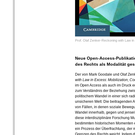
Prof. Olaf Zenker-Reckoning with Law i
Neue Open-Access-Publikati
des Rechts als Modalität ges
Der von Mark Goodale und Olaf Ze
with Law in Excess: Mobilization, Co
im Open Access als auch im Druck er
zum Verständnis der Beziehung zwi
politischem Wandel in einer sich r
unsicheren Welt. Die beitragenden A
von Fällen, in denen soziale Beweg
Wandel innerhalb, gegen und jenseit
diese interdisziplinäre Forschung Mus
bestimmten historischen Momenten 
ein Prozess der Überfrachtung, der 
Grenzen des Rechts weicht. Indem d