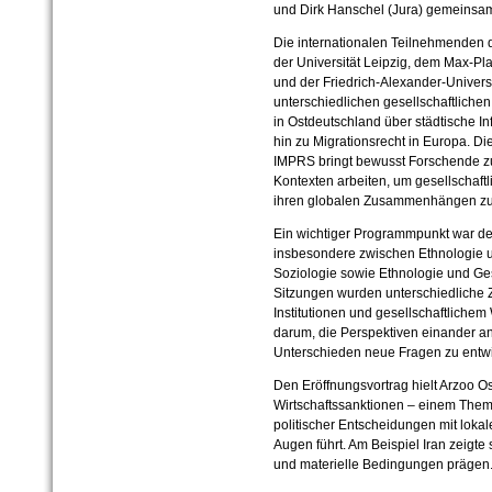
und Dirk Hanschel (Jura) gemeinsam
Die internationalen Teilnehmende
der Universität Leipzig, dem Max-Pla
und der Friedrich-Alexander-Univers
unterschiedlichen gesellschaftlichen
in Ostdeutschland über städtische In
hin zu Migrationsrecht in Europa. Die
IMPRS bringt bewusst Forschende z
Kontexten arbeiten, um gesellschaftli
ihren globalen Zusammenhängen zu
Ein wichtiger Programmpunkt war der
insbesondere zwischen Ethnologie u
Soziologie sowie Ethnologie und Ge
Sitzungen wurden unterschiedliche
Institutionen und gesellschaftlichem 
darum, die Perspektiven einander a
Unterschieden neue Fragen zu entwi
Den Eröffnungsvortrag hielt Arzoo O
Wirtschaftssanktionen – einem Them
politischer Entscheidungen mit lokal
Augen führt. Am Beispiel Iran zeigte 
und materielle Bedingungen prägen