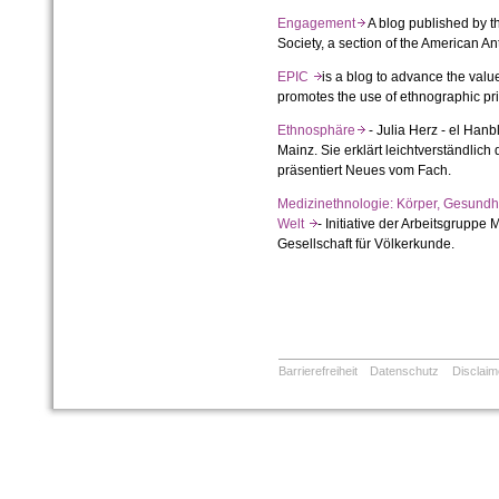
Engagement
A blog published by 
Society, a section of the American A
EPIC
is a blog to advance the valu
promotes the use of ethnographic pri
Ethnosphäre
-
Julia Herz - el Hanbl
Mainz. Sie erklärt leichtverständlic
präsentiert Neues vom Fach.
Medizinethnologie: Körper, Gesundhei
Welt
- Initiative der Arbeitsgruppe
Gesellschaft für Völkerkunde.
Barrierefreiheit
Datenschutz
Disclaim