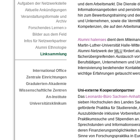
Aufgaben der Netzwerkstelle
und dem Arbeitsmarkt. Die Dienste 
Informationsangeboten und persönlic
Aktuelle Ankündigungen
hin zum Bewerbungstraining und d
Veranstaltungsformate und
und Unternehmen, sowie die Vermit
Archiv
Kompetenzen, die auf den Arbeitsmar
Forschendes Lernen
Bilder aus dem Feld
Alumni halenses
dient dem
Miteinan
Infos für Netzwerkpartner
Martin-Luther-Universität Halle-Witt
Alumni Ethnologie
Alumni-Netzwerk der
MLU
fördert a
Linksammlung
fächerübergreifenden
Austausch
von
Berufstätigen, Unternehmern und U
Intensivierung bestehender Kontak
International Office
wichtige Erfahrungen getauscht wer
Zentrale Einrichtungen
Graduierten-Akademie
Uni-externe Kooperationpartner
Wissenschaftliche Zentren
Das
Leonardo-Büro Sachsen-Anha
An-Institute
sieben Hochschulen des Landes Sac
Universitätsklinikum
geförderte Praktika für Studierende
Auszubildende inklusive Vorbereitun
Praktikumssuche und Stipendien an.
Sprechstunden und Informationsvera
deren Finanzierungsmöglichkeiten s
Sinne von Forschungspraktika in Eu