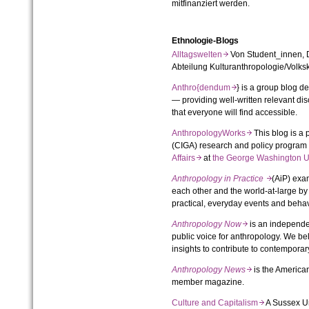
mitfinanziert werden.
Ethnologie-Blogs
Alltagswelten
Von Student_innen, 
Abteilung Kulturanthropologie/Volks
Anthro{dendum
} is a group blog d
— providing well-
written relevant di
that everyone will find accessible.
AnthropologyWorks
This blog is a 
(CIGA) research and policy program 
Affairs
at
the George Washington U
Anthropology in Practice
(AiP) exa
each other and the world-at-large b
practical, everyday events and behav
Anthropology Now
is an independen
public voice for anthropology. We be
insights to contribute to contempora
Anthropology News
is the America
member magazine.
Culture and Capitalism
A Sussex Un