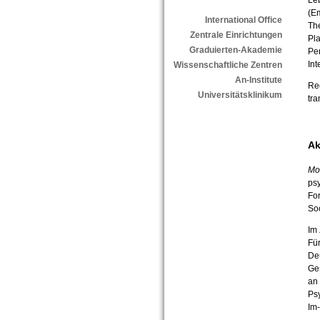
Leb
(Em
International Office
Th
Zentrale Einrichtungen
Pl
Graduierten-Akademie
Pe
Int
Wissenschaftliche Zentren
An-Institute
Re
Universitätsklinikum
tr
Ak
Mo
ps
Fo
Soc
Im 
Für
Deu
Ges
an 
Psy
Im-