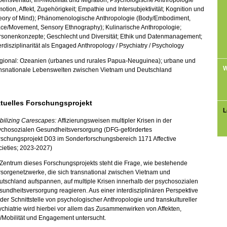
ensverlauf; Im-/Mobilität und Migration; Psychologische Anthropologie
otion, Affekt, Zugehörigkeit; Empathie und Intersubjektivität; Kognition und
eory of Mind); Phänomenologische Anthropologie (Body/Embodiment,
ace/Movement, Sensory Ethnography); Kulinarische Anthropologie;
rsonenkonzepte; Geschlecht und Diversität; Ethik und Datenmanagement;
erdisziplinarität als Engaged Anthropology / Psychiatry / Psychology
gional: Ozeanien (urbanes und rurales Papua-Neuguinea); urbane und
W
ansnationale Lebenswelten zwischen Vietnam und Deutschland
tuelles Forschungsprojekt
L
bilizing Carescapes:
Affizierungsweisen multipler Krisen in der
ychosozialen Gesundheitsversorgung (DFG-gefördertes
rschungsprojekt D03 im Sonderforschungsbereich 1171 Affective
ieties; 2023-2027)
Zentrum dieses Forschungsprojekts steht die Frage, wie bestehende
sorgenetzwerke, die sich transnational zwischen Vietnam und
tschland aufspannen, auf multiple Krisen innerhalb der psychosozialen
undheitsversorgung reagieren. Aus einer interdisziplinären Perspektive
der Schnittstelle von psychologischer Anthropologie und transkultureller
chiatrie wird hierbei vor allem das Zusammenwirken von Affekten,
/Mobilität und Engagement untersucht.