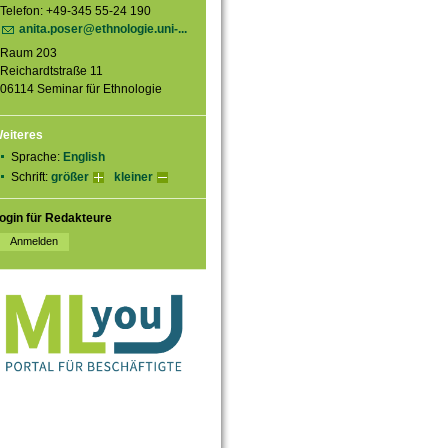
Telefon: +49-345 55-24 190
anita.poser@ethnologie.uni-...
Raum 203
Reichardtstraße 11
06114 Seminar für Ethnologie
eiteres
Sprache:
English
Schrift:
größer
kleiner
ogin für Redakteure