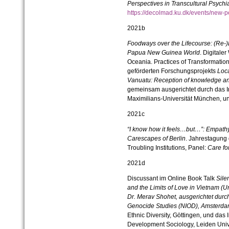
Perspectives in Transcultural Psychia
https://decolmad.ku.dk/events/new-pe
2021b
Foodways over the Lifecourse: (Re-)
Papua New Guinea World
. Digitale
Oceania. Practices of Transformati
geförderten Forschungsprojekts
Loca
Vanuatu: Reception of knowledge and
gemeinsam ausgerichtet durch das Ins
Maximilians-Universität München, 
2021c
“I know how it feels…but…”: Empathy
Carescapes of Berlin
. Jahrestagung 
Troubling Institutions, Panel:
Care for
2021d
Discussant im Online Book Talk
Sile
and the Limits of Love in Vietnam (Un
Dr. Merav Shohet, ausgerichtet durch
Genocide Studies (NIOD), Amsterdam
Ethnic Diversity, Göttingen, und das 
Development Sociology, Leiden Univ