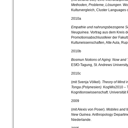
Methoden, Probleme, Lösungen
. Wo
Kulturvergleich, Cluster Languages o
2010a
Empathie und nahrungsbezogene Soz
Neuguinea
. Vortrag aus dem Kreis d
Promotionsabschlussfeier der Fakult
Kulturwissenschaften, Alte Aula, Rup
2010b
Bosmun Notions of Aging: Now and
ESfO-Tagung, St. Andrews University
2010c
(mit Svenja Völkel).
Theory of Mind 
Tonga (Polynesien)
. KogWis2010 – T
Kognitionswissenschaft. Universität
2009
(mit Alexis von Poser).
Mobiles and M
New Guinea
. Anthropology Departm
Niederlande.