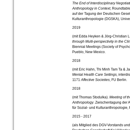
The End of Interdisciplinary Negotia
Anthropology in Context
, Roundtabl
auf der Tagung der Deutschen Gesell
Kulturanthropologie (DGSKA), Univer
2019
(mit Edda Heyken & Jörg-Christian 
through Multi-perspectivity in the Cl
Biennial Meetings (Society of Psych
Pueblo, New Mexico.
2018
(mit Eric Hahn, Thi Minh Tam Ta & J
Mental Health Care Settings,
interdi
1171
Affective Societies
, FU Berlin.
2018
(mit Thomas Stodulka).
Meeting of t
Anthropology
. Zwischentagung der A
für Sozial- und Kulturanthropologie, 
2015 - 2017
(als Mitglied des DGV-Vorstands und