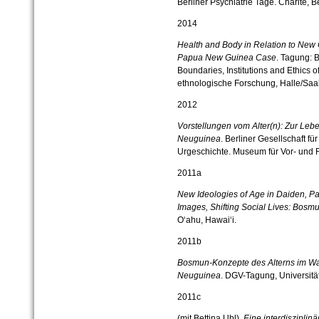
Berliner Psychiatrie Tage. Charité, Be
2014
Health and Body in Relation to New 
Papua New Guinea Case
. Tagung: 
Boundaries, Institutions and Ethics of
ethnologische Forschung, Halle/Saa
2012
Vorstellungen vom Alter(n): Zur Leb
Neuguinea
. Berliner Gesellschaft f
Urgeschichte. Museum für Vor- und F
2011a
New Ideologies of Age in Daiden, 
Images, Shifting Social Lives: Bosmun
O‘ahu, Hawai‘i.
2011b
Bosmun-Konzepte des Alterns im Wan
Neuguinea
. DGV-Tagung, Universität
2011c
(mit Bettina Ubl).
Eine interdisziplin