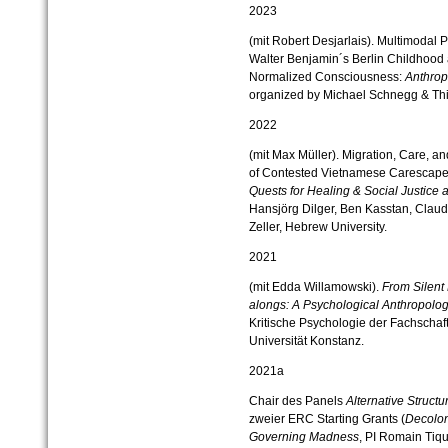
2023
(mit Robert Desjarlais). Multimodal
Walter Benjamin´s Berlin Childhood
Normalized Consciousness:
Anthrop
organized by Michael Schnegg & Thi
2022
(mit Max Müller). Migration, Care, a
of Contested Vietnamese Carescapes
Quests for Healing & Social Justice 
Hansjörg Dilger, Ben Kasstan, Claudi
Zeller, Hebrew University.
2021
(mit Edda Willamowski).
From Silent
alongs: A Psychological Anthropolo
Kritische Psychologie der Fachschaf
Universität Konstanz.
2021a
Chair des Panels
Alternative Struct
zweier ERC Starting Grants (
Decolo
Governing Madness
, PI Romain Tiq