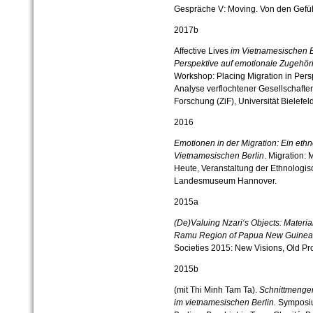
Gespräche V: Moving. Von den Gefüh
2017b
Affective Lives
im Vietnamesischen B
Perspektive auf emotionale Zugehörig
Workshop: Placing Migration in Pers
Analyse verflochtener Gesellschaften,
Forschung (ZiF), Universität Bielefeld
2016
Emotionen in der Migration: Ein ethn
Vietnamesischen Berlin
. Migration
Heute, Veranstaltung der Ethnologis
Landesmuseum Hannover.
2015a
(De)Valuing Nzari‘s Objects: Materi
Ramu Region of Papua New Guinea
Societies 2015: New Visions, Old Pr
2015b
(mit Thi Minh Tam Ta).
Schnittmengen
im vietnamesischen Berlin.
Symposium