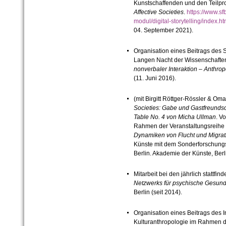
Kunstschaffenden und den Teilpr
Affective Societies
.
https://www.sf
modul/digital-storytelling/index.
04. September 2021).
Organisation eines Beitrags des 
Langen Nacht der Wissenschaften,
nonverbaler Interaktion – Anthro
(11. Juni 2016).
(mit Birgitt Röttger-Rössler & Om
Societies: Gabe und Gastfreunds
Table No. 4 von Micha Ullman
. V
Rahmen der Veranstaltungsreihe
Dynamiken von Flucht und Migrat
Künste mit dem Sonderforschung
Berlin. Akademie der Künste, Ber
Mitarbeit bei den jährlich stattf
Netzwerks für psychische Gesund
Berlin (seit 2014).
Organisation eines Beitrags
des I
Kulturanthropologie im Rahmen d