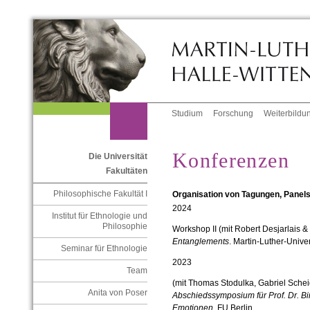
Studium
Forschung
Weiterbildu
Konferenzen
Die Universität
Fakultäten
Philosophische Fakultät I
Organisation von Tagungen, Panel
2024
Institut für Ethnologie und
Philosophie
Workshop II (mit Robert Desjarlais &
Entanglements
. Martin-Luther-Unive
Seminar für Ethnologie
2023
Team
(mit Thomas Stodulka, Gabriel Sche
Anita von Poser
Abschiedssymposium für Prof. Dr. Bir
Emotionen
. FU Berlin.