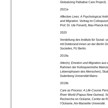
Globalizing Palliative Care Project).
2021e
Affective Lives: A Psychological Ant
and Migration
. Vortrag im Colloquium
Prof. Dr. Ute Frevert), Max-Planck-Ins
2020
Vorstellung des Instituts für Sozial
mit Doktorand:innen an der
Berlin G
Societies
, FU Berlin.
2019a
Alter(n), Emotion und Migration aus 
Rahmen der Kolloquienreihe
Mainze
Lebensphasen des Menschen), Stud
Gutenberg Universität Mainz.
2019b
Care as Process: A Life-Course Pers
River World (Papua New Guinea)
. S
Recherche en Océanie, Centre de R
l’Océanie, Aix-Marseille Université.