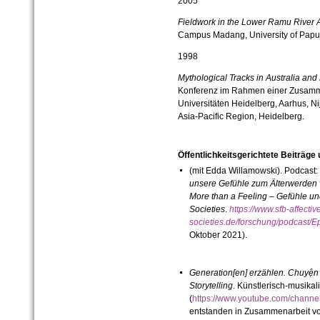
2005
Fieldwork in the Lower Ramu River
Campus Madang, University of Pap
1998
Mythological Tracks in Australia a
Konferenz im Rahmen einer Zusamme
Universitäten Heidelberg, Aarhus, Nij
Asia-Pacific Region, Heidelberg.
Öffentlichkeitsgerichtete Beiträge
(mit Edda Willamowski). Podcast:
unsere Gefühle zum Älterwerden
More than a Feeling – Gefühle un
Societies
.
https://www.sfb-affectiv
societies.de/forschung/podcast/
Oktober 2021).
Generation[en] erzählen.
Chuyện 
Storytelling
. Künstlerisch-musika
(
https://www.youtube.com/cha
entstanden in Zusammenarbeit von