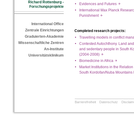
Richard Rottenburg -
Evidences and Futures
Forschungsprojekte
International Max Planck Researc
Punishment
International Office
Zentrale Einrichtungen
Completed research projects:
Graduierten-Akademie
Travelling models in conflict ma
Wissenschaftliche Zentren
Contested Autochthony. Land and w
and sedentary people in South K
An-Institute
(2004-2008)
Universitätsklinikum
Biomedicine in Africa
Market Institutions in the Relati
South Kordofan/Nuba Mountain
Barrierefreiheit
Datenschutz
Disclaim